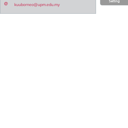
Setting
kuuborneo@upm.edu.my