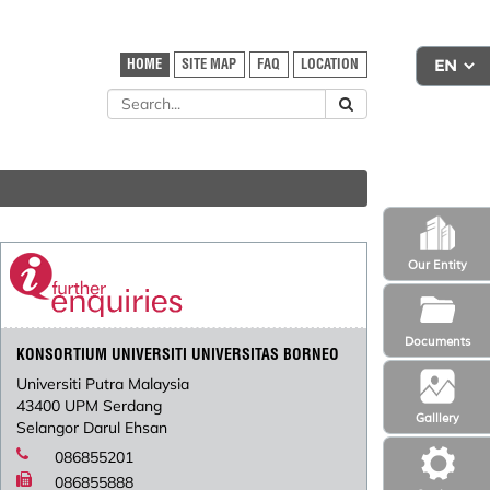
HOME
SITE MAP
FAQ
LOCATION
Our Entity
Documents
KONSORTIUM UNIVERSITI UNIVERSITAS BORNEO
Universiti Putra Malaysia
43400 UPM Serdang
Galllery
Selangor Darul Ehsan
086855201
086855888