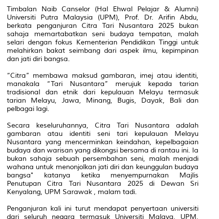
Timbalan Naib Canselor (Hal Ehwal Pelajar & Alumni)
Universiti Putra Malaysia (UPM), Prof. Dr. Arifin Abdu,
berkata penganjuran Citra Tari Nusantara 2025 bukan
sahaja memartabatkan seni budaya tempatan, malah
selari dengan fokus Kementerian Pendidikan Tinggi untuk
melahirkan bakat seimbang dari aspek ilmu, kepimpinan
dan jati diri bangsa.
“Citra” membawa maksud gambaran, imej atau identiti,
manakala “Tari Nusantara” merujuk kepada tarian
tradisional dan etnik dari kepulauan Melayu termasuk
tarian Melayu, Jawa, Minang, Bugis, Dayak, Bali dan
pelbagai lagi.
Secara keseluruhannya, Citra Tari Nusantara adalah
gambaran atau identiti seni tari kepulauan Melayu
Nusantara yang mencerminkan keindahan, kepelbagaian
budaya dan warisan yang dikongsi bersama di rantau ini. Ia
bukan sahaja sebuah persembahan seni, malah menjadi
wahana untuk menonjolkan jati diri dan keunggulan budaya
bangsa" katanya ketika menyempurnakan Majlis
Penutupan Citra Tari Nusantara 2025 di Dewan Sri
Kenyalang, UPM Sarawak , malam tadi.
Penganjuran kali ini turut mendapat penyertaan universiti
dari seluruh negara termasuk Universiti Malaya, UPM,