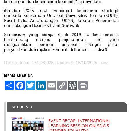
kandungan dan kepimpinan komuniti,” ujarnya lagi.
iRandau 2025 turut mendapat kerjasama strategik
daripada Konsortium Universiti-Universitas Borneo (KUUB),
Pusat Belia Antarabangsa, UKAS, Jabatan Penerangan
dan sokongan Business Event Sarawak.
Simposium yang dianjur sejak 2019 itu kini semakin
berkembang menjadi penjenamaan ilmu yang
mengukuhkan peranan universiti sebagai pusat
penyelidikan dan rujukan komuniti di Borneo. — Edisi 9
Date of Input: 16/10/2025 |
Updated: 16/10/2025 | lanz
MEDIA SHARING
S
F
T
L
E
C
W
P
h
a
w
i
m
o
o
r
a
c
i
n
a
p
r
i
r
e
t
k
i
y
d
n
e
b
t
e
l
L
P
t
o
e
d
i
r
SEE ALSO
o
r
I
n
e
k
n
k
s
s
EVENT RECAP: INTERNATIONAL
LEARNING SESSION ON SDG 5
(GENDER EQUALITY)