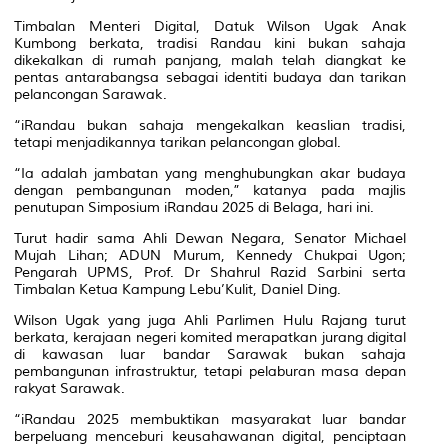
Timbalan Menteri Digital, Datuk Wilson Ugak Anak
Kumbong berkata, tradisi Randau kini bukan sahaja
dikekalkan di rumah panjang, malah telah diangkat ke
pentas antarabangsa sebagai identiti budaya dan tarikan
pelancongan Sarawak.
“iRandau bukan sahaja mengekalkan keaslian tradisi,
tetapi menjadikannya tarikan pelancongan global.
“Ia adalah jambatan yang menghubungkan akar budaya
dengan pembangunan moden,” katanya pada majlis
penutupan Simposium iRandau 2025 di Belaga, hari ini.
Turut hadir sama Ahli Dewan Negara, Senator Michael
Mujah Lihan; ADUN Murum, Kennedy Chukpai Ugon;
Pengarah UPMS, Prof. Dr Shahrul Razid Sarbini serta
Timbalan Ketua Kampung Lebu’Kulit, Daniel Ding.
Wilson Ugak yang juga Ahli Parlimen Hulu Rajang turut
berkata, kerajaan negeri komited merapatkan jurang digital
di kawasan luar bandar Sarawak bukan sahaja
pembangunan infrastruktur, tetapi pelaburan masa depan
rakyat Sarawak.
“iRandau 2025 membuktikan masyarakat luar bandar
berpeluang menceburi keusahawanan digital, penciptaan