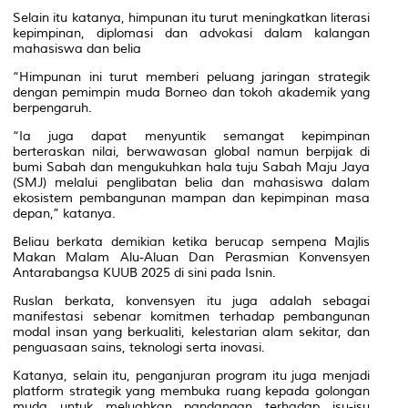
Selain itu katanya, himpunan itu turut meningkatkan literasi
kepimpinan, diplomasi dan advokasi dalam kalangan
mahasiswa dan belia
“Himpunan ini turut memberi peluang jaringan strategik
dengan pemimpin muda Borneo dan tokoh akademik yang
berpengaruh.
“Ia juga dapat menyuntik semangat kepimpinan
berteraskan nilai, berwawasan global namun berpijak di
bumi Sabah dan mengukuhkan hala tuju Sabah Maju Jaya
(SMJ) melalui penglibatan belia dan mahasiswa dalam
ekosistem pembangunan mampan dan kepimpinan masa
depan,” katanya.
Beliau berkata demikian ketika berucap sempena Majlis
Makan Malam Alu-Aluan Dan Perasmian Konvensyen
Antarabangsa KUUB 2025 di sini pada Isnin.
Ruslan berkata, konvensyen itu juga adalah sebagai
manifestasi sebenar komitmen terhadap pembangunan
modal insan yang berkualiti, kelestarian alam sekitar, dan
penguasaan sains, teknologi serta inovasi.
Katanya, selain itu, penganjuran program itu juga menjadi
platform strategik yang membuka ruang kepada golongan
muda untuk meluahkan pandangan terhadap isu-isu