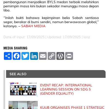
pembangunan menjadikan BYLS medan terbaik melahirkan
pemimpin masa kini bukan sekadar menunggu masa depan
tiba.
“Inilah bukti bahawa kepimpinan belia Sabah sentiasa
segar, berakar di bumi sendiri, namun berwawasan global,”
katanya. –
SABAH MEDIA
Date of Input: 17/09/2025 |
Updated: 17/09/2025 | lanz
MEDIA SHARING
S
F
T
L
E
C
W
P
h
a
w
i
m
o
o
r
a
c
i
n
a
p
r
i
r
e
t
k
i
y
d
n
e
b
t
e
l
L
P
t
o
e
d
i
r
SEE ALSO
o
r
I
n
e
k
n
k
s
s
EVENT RECAP: INTERNATIONAL
LEARNING SESSION ON SDG 5
(GENDER EQUALITY)
KUUB ORGANISES PHASE 1 STRATEGIC